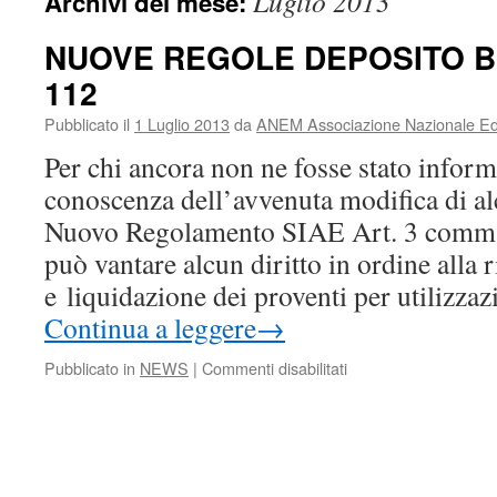
Luglio 2013
Archivi del mese:
NUOVE REGOLE DEPOSITO B
112
Pubblicato il
1 Luglio 2013
da
ANEM Associazione Nazionale Edit
Per chi ancora non ne fosse stato infor
conoscenza dell’avvenuta modifica di al
Nuovo Regolamento SIAE Art. 3 comma
può vantare alcun diritto in ordine alla 
e liquidazione dei proventi per utilizza
Continua a leggere
→
su
Pubblicato in
NEWS
|
Commenti disabilitati
NUOVE
REGOLE
DEPOSITO
BOLLETTINI
Mod