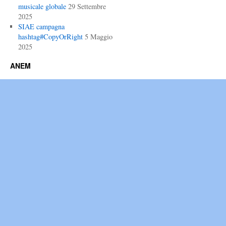
musicale globale
29 Settembre
2025
SIAE campagna
hashtag#CopyOrRight
5 Maggio
2025
ANEM