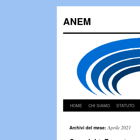
Vai
al
ANEM
contenuto
HOME
CHI SIAMO
STATUTO
Aprile 2021
Archivi del mese: