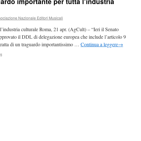
ardo importante per tutta l’industria
ciazione Nazionale Editori Musicali
l’industria culturale Roma, 21 apr. (AgCult) – “Ieri il Senato
pprovato il DDL di delegazione europea che include l’articolo 9
i tratta di un traguardo importantissimo …
Continua a leggere
→
su
ti
Copyright,
Fem
:
traguardo
importante
per
tutta
l’industria
culturale