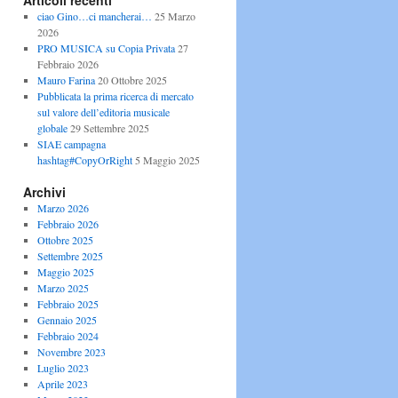
Articoli recenti
ciao Gino…ci mancherai…
25 Marzo
2026
PRO MUSICA su Copia Privata
27
Febbraio 2026
Mauro Farina
20 Ottobre 2025
Pubblicata la prima ricerca di mercato
sul valore dell’editoria musicale
globale
29 Settembre 2025
SIAE campagna
hashtag#CopyOrRight
5 Maggio 2025
Archivi
Marzo 2026
Febbraio 2026
Ottobre 2025
Settembre 2025
Maggio 2025
Marzo 2025
Febbraio 2025
Gennaio 2025
Febbraio 2024
Novembre 2023
Luglio 2023
Aprile 2023