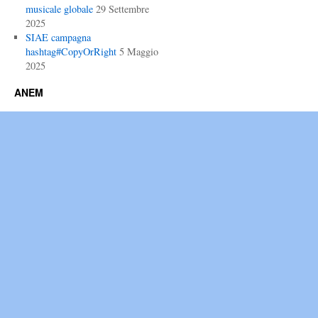
musicale globale
29 Settembre
2025
SIAE campagna
hashtag#CopyOrRight
5 Maggio
2025
ANEM