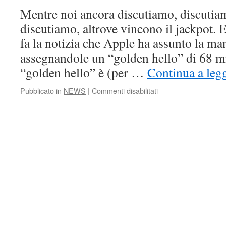
di
Mentre noi ancora discutiamo, discutia
lavoro
discutiamo, altrove vincono il jackpot. 
internazionale
fa la notizia che Apple ha assunto la m
assegnandole un “golden hello” di 68 mil
“golden hello” è (per …
Continua a leg
su
Pubblicato in
NEWS
|
Commenti disabilitati
Copia
privata:
mentre
noi
discutiamo,
alla
Apple
vincono
il
jackpot