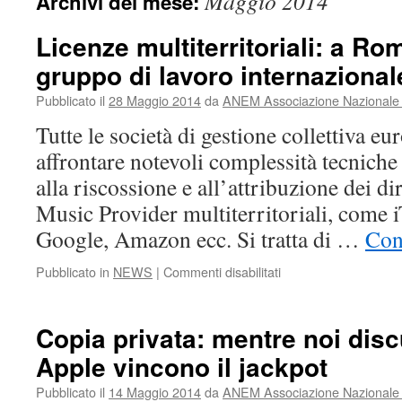
Maggio 2014
Archivi del mese:
Licenze multiterritoriali: a Ro
gruppo di lavoro internazional
Pubblicato il
28 Maggio 2014
da
ANEM Associazione Nazionale E
Tutte le società di gestione collettiva eu
affrontare notevoli complessità tecniche
alla riscossione e all’attribuzione dei dir
Music Provider multiterritoriali, come i
Google, Amazon ecc. Si tratta di …
Con
su
Pubblicato in
NEWS
|
Commenti disabilitati
Licenze
multiterritoriali:
a
Copia privata: mentre noi disc
Roma
Apple vincono il jackpot
riunione
del
Pubblicato il
14 Maggio 2014
da
ANEM Associazione Nazionale E
gruppo