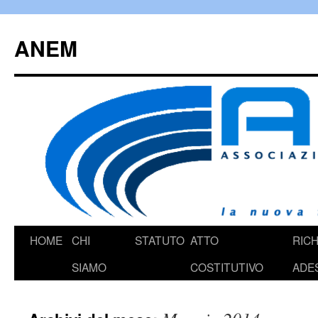
Vai
al
ANEM
contenuto
HOME
CHI
STATUTO
ATTO
RICH
SIAMO
COSTITUTIVO
ADE