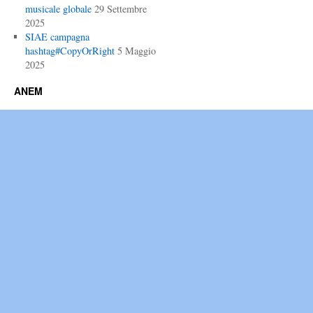
musicale globale
29 Settembre
2025
SIAE campagna
hashtag#CopyOrRight
5 Maggio
2025
ANEM