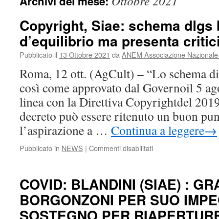
Ottobre 2021
Archivi del mese:
Copyright, Siae: schema dlgs
d’equilibrio ma presenta critici
Pubblicato il
13 Ottobre 2021
da
ANEM Associazione Nazionale E
Roma, 12 ott. (AgCult) – “Lo schema di 
così come approvato dal Governoil 5 ago
linea con la Direttiva Copyrightdel 201
decreto può essere ritenuto un buon pun
l’aspirazione a …
Continua a leggere
→
su
Pubblicato in
NEWS
|
Commenti disabilitati
Copyright,
Siae:
schema
COVID: BLANDINI (SIAE) : GR
dlgs
BORGONZONI PER SUO IMPE
buon
punto
SOSTEGNO PER RIAPERTUR
d’equilibrio