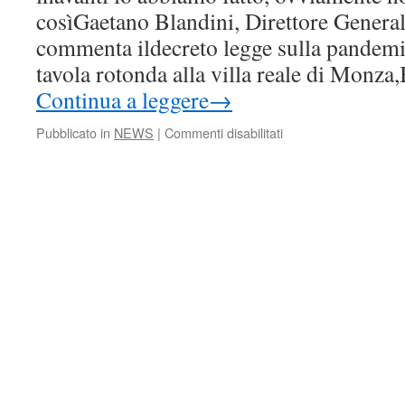
E
cosìGaetano Blandini, Direttore General
SOSTEGNO
commenta ildecreto legge sulla pandemi
PER
RIAPERTURE
tavola rotonda alla villa reale di Monza
Continua a leggere
→
su
Pubblicato in
NEWS
|
Commenti disabilitati
Capienza:
Siae,
primo
piccolissimo
passo
in
avanti