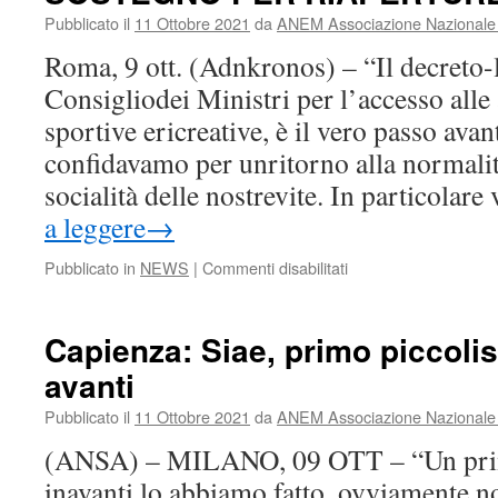
ma
Pubblicato il
11 Ottobre 2021
da
ANEM Associazione Nazionale E
presenta
Roma, 9 ott. (Adnkronos) – “Il decreto-
criticita’
Consigliodei Ministri per l’accesso alle a
sportive ericreative, è il vero passo avan
confidavamo per unritorno alla normalità
socialità delle nostrevite. In particola
a leggere
→
su
Pubblicato in
NEWS
|
Commenti disabilitati
COVID:
BLANDINI
(SIAE)
Capienza: Siae, primo piccoli
:
avanti
GRAZIE
A
Pubblicato il
11 Ottobre 2021
da
ANEM Associazione Nazionale E
BORGONZONI
PER
(ANSA) – MILANO, 09 OTT – “Un prim
SUO
inavanti lo abbiamo fatto, ovviamente no
IMPEGNO