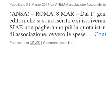
UN
Pubblicato il
9 Marzo 2017
da
ANEM Associazione Nazionale Edi
PIU’
GIUSTO
(ANSA) – ROMA, 8 MAR – Dal 1° genna
COMPENSO
editori che si sono iscritti e si iscrivera
SUI
DIRITTI
SIAE non pagheranno più la quota istru
ON
di associazione, ovvero le spese …
Cont
LINE
su
Pubblicato in
NEWS
|
Commenti disabilitati
SIAE
:
per
nuovi
Associati
nessun
costo
di
istruttoria