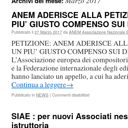
Marzo 2017
Archivi del mese:
ANEM ADERISCE ALLA PETIZ
PIU’ GIUSTO COMPENSO SUI D
Pubblicato il
27 Marzo 2017
da
ANEM Associazione Nazionale Ed
PETIZIONE: ANEM ADERISCE ALL
UN PIU’ GIUSTO COMPENSO SUI D
L’Associazione europea dei compositori
e la Federazione internazionale degli e
hanno lanciato un appello, a cui ha a
Continua a leggere
→
su
Pubblicato in
NEWS
|
Commenti disabilitati
ANEM
ADERISCE
ALLA
SIAE : per nuovi Associati ne
PETIZIONE
istruttoria
PER