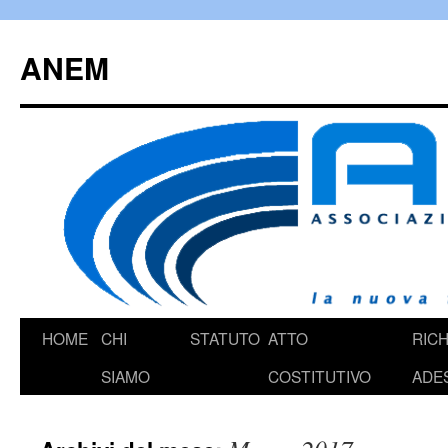
Vai
al
ANEM
contenuto
HOME
CHI
STATUTO
ATTO
RICH
SIAMO
COSTITUTIVO
ADE