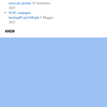
musicale globale
29 Settembre
2025
SIAE campagna
hashtag#CopyOrRight
5 Maggio
2025
ANEM