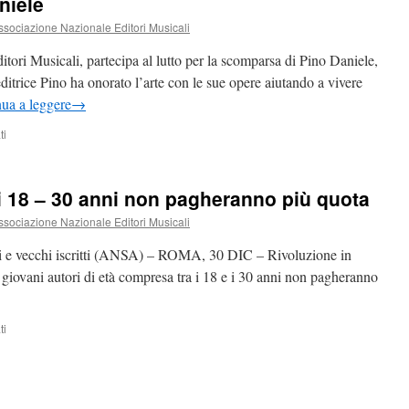
niele
ociazione Nazionale Editori Musicali
ri Musicali, partecipa al lutto per la scomparsa di Pino Daniele,
trice Pino ha onorato l’arte con le sue opere aiutando a vivere
ua a leggere
→
su
ti
ANEM
ricorda
Pino
ni 18 – 30 anni non pagheranno più quota
Daniele
ociazione Nazionale Editori Musicali
i e vecchi iscritti (ANSA) – ROMA, 30 DIC – Rivoluzione in
giovani autori di età compresa tra i 18 e i 30 anni non pagheranno
su
ti
Siae
:
dal
2015