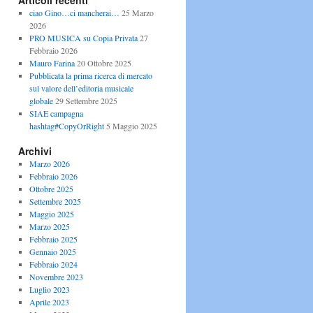
Articoli recenti
ciao Gino…ci mancherai…
25 Marzo
2026
PRO MUSICA su Copia Privata
27
Febbraio 2026
Mauro Farina
20 Ottobre 2025
Pubblicata la prima ricerca di mercato
sul valore dell’editoria musicale
globale
29 Settembre 2025
SIAE campagna
hashtag#CopyOrRight
5 Maggio 2025
Archivi
Marzo 2026
Febbraio 2026
Ottobre 2025
Settembre 2025
Maggio 2025
Marzo 2025
Febbraio 2025
Gennaio 2025
Febbraio 2024
Novembre 2023
Luglio 2023
Aprile 2023