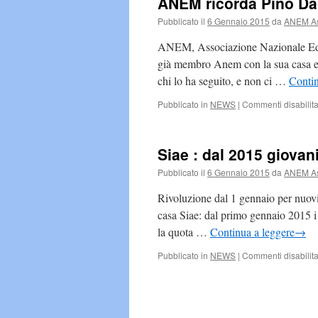
ANEM ricorda Pino Da
Pubblicato il
6 Gennaio 2015
da
ANEM Ass
ANEM, Associazione Nazionale Edito
già membro Anem con la sua casa edi
chi lo ha seguito, e non ci …
Contin
Pubblicato in
NEWS
|
Commenti disabilita
Siae : dal 2015 giova
Pubblicato il
6 Gennaio 2015
da
ANEM Ass
Rivoluzione dal 1 gennaio per nuov
casa Siae: dal primo gennaio 2015 i 
la quota …
Continua a leggere
→
Pubblicato in
NEWS
|
Commenti disabilita