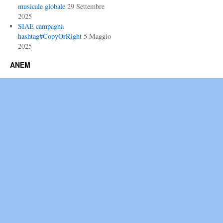
musicale globale
29 Settembre
2025
SIAE campagna
hashtag#CopyOrRight
5 Maggio
2025
ANEM