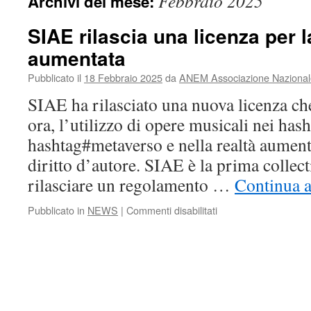
Febbraio 2025
Archivi del mese:
SIAE rilascia una licenza per la
aumentata
Pubblicato il
18 Febbraio 2025
da
ANEM Associazione Nazionale 
SIAE ha rilasciato una nuova licenza che
ora, l’utilizzo di opere musicali nei has
hashtag#metaverso e nella realtà aumenta
diritto d’autore. SIAE è la prima collec
rilasciare un regolamento …
Continua a
su
Pubblicato in
NEWS
|
Commenti disabilitati
SIAE
rilascia
una
licenza
per
la
realta’