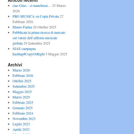
Articoli recenti
ciao Gino…ci mancherai…
25 Marzo
2026
PRO MUSICA su Copia Privata
27
Febbraio 2026
Mauro Farina
20 Ottobre 2025
Pubblicata la prima ricerca di mercato
sul valore dell’editoria musicale
globale
29 Settembre 2025
SIAE campagna
hashtag#CopyOrRight
5 Maggio 2025
Archivi
Marzo 2026
Febbraio 2026
Ottobre 2025
Settembre 2025
Maggio 2025
Marzo 2025
Febbraio 2025
Gennaio 2025
Febbraio 2024
Novembre 2023
Luglio 2023
Aprile 2023