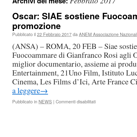
Febbraio 2017
Archivi del mese:
Oscar: SIAE sostiene Fuocoa
promozione
Pubblicato il
22 Febbraio 2017
da
ANEM Associazione Nazionale 
(ANSA) – ROMA, 20 FEB – Siae sostien
Fuocoammare di Gianfranco Rosi agli 
miglior documentario, assieme ai produ
Entertainment, 21Uno Film, Istituto Luc
Cinema, Les Films d’Ici, Arte France 
a leggere
→
su
Pubblicato in
NEWS
|
Commenti disabilitati
Oscar:
SIAE
sostiene
Fuocoammare
nella