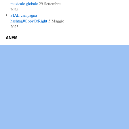
musicale globale
29 Settembre
2025
SIAE campagna
hashtag#CopyOrRight
5 Maggio
2025
ANEM