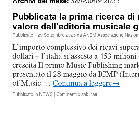
Settembre 2025
Archivi del mese:
Pubblicata la prima ricerca di
valore dell’editoria musicale 
Pubblicato il
29 Settembre 2025
da
ANEM Associazione Nazional
L’importo complessivo dei ricavi supera 
dollari – l’italia si assesta a 453 milion
crescita Il primo Music Publishing mark
presentato il 28 maggio da ICMP (Inter
of Music …
Continua a leggere
→
su
Pubblicato in
NEWS
|
Commenti disabilitati
Pubblicata
la
prima
ricerca
di
mercato
sul