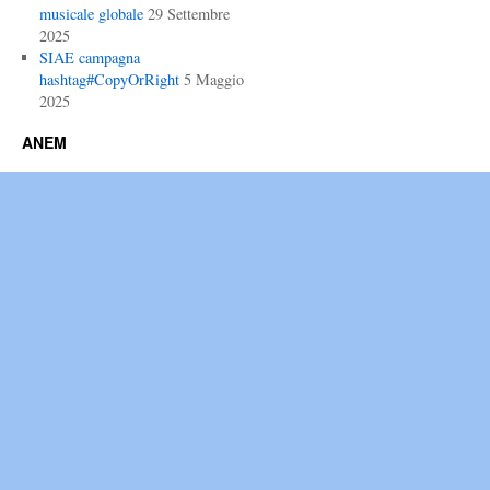
musicale globale
29 Settembre
2025
SIAE campagna
hashtag#CopyOrRight
5 Maggio
2025
ANEM