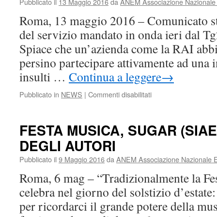
Pubblicato il
13 Maggio 2016
da
ANEM Associazione Nazionale E
Roma, 13 maggio 2016 – Comunicato s
del servizio mandato in onda ieri dal T
Spiace che un’azienda come la RAI abbia
persino partecipare attivamente ad una in
insulti …
Continua a leggere
→
su
Pubblicato in
NEWS
|
Commenti disabilitati
SIAE:
dalla
RAI
FESTA MUSICA, SUGAR (SIAE
aspettiamo
DEGLI AUTORI
equità
e
Pubblicato il
9 Maggio 2016
da
ANEM Associazione Nazionale Ed
non
disinformazione
Roma, 6 mag – “Tradizionalmente la Fes
e
celebra nel giorno del solstizio d’estate
dati
falsati
per ricordarci il grande potere della mus