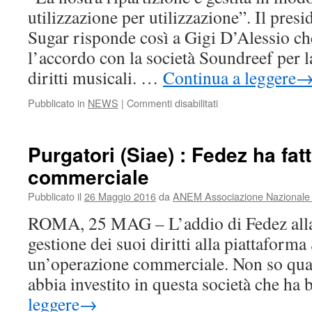
utilizzazione per utilizzazione”. Il presi
Sugar risponde così a Gigi D’Alessio ch
l’accordo con la società Soundreef per la
diritti musicali. …
Continua a leggere
su
Pubblicato in
NEWS
|
Commenti disabilitati
SIAE
a
Gigi
Purgatori (Siae) : Fedez ha fa
D’Alessio
commerciale
:
nostra
Pubblicato il
26 Maggio 2016
da
ANEM Associazione Nazionale E
ripartizione
è
ROMA, 25 MAG – L’addio di Fedez alla S
trasparente
gestione dei suoi diritti alla piattaform
un’operazione commerciale. Non so quant
abbia investito in questa società che ha
leggere
→