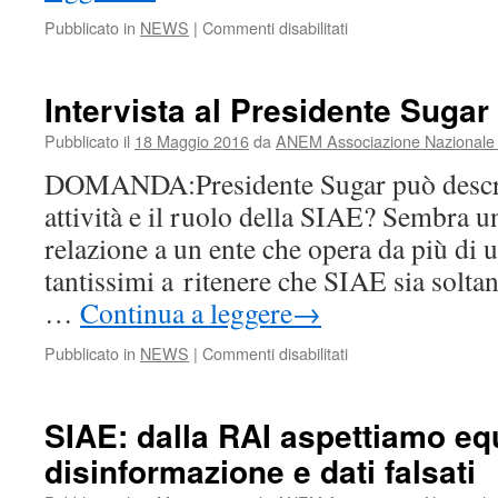
su
Pubblicato in
NEWS
|
Commenti disabilitati
Purgatori
(Siae)
:
Intervista al Presidente Sugar
Fedez
ha
Pubblicato il
18 Maggio 2016
da
ANEM Associazione Nazionale E
fatto
DOMANDA:Presidente Sugar può descri
operazione
commerciale
attività e il ruolo della SIAE? Sembra 
relazione a un ente che opera da più di 
tantissimi a ritenere che SIAE sia soltan
…
Continua a leggere
→
su
Pubblicato in
NEWS
|
Commenti disabilitati
Intervista
al
Presidente
SIAE: dalla RAI aspettiamo eq
Sugar
disinformazione e dati falsati
all’Espresso