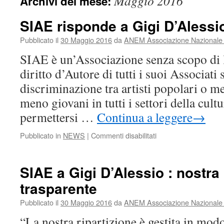
Maggio 2016
Archivi del mese:
SIAE risponde a Gigi D’Alessi
Pubblicato il
30 Maggio 2016
da
ANEM Associazione Nazionale E
SIAE è un’Associazione senza scopo di l
diritto d’Autore di tutti i suoi Associati
discriminazione tra artisti popolari o m
meno giovani in tutti i settori della cult
permettersi …
Continua a leggere
→
su
Pubblicato in
NEWS
|
Commenti disabilitati
SIAE
risponde
a
SIAE a Gigi D’Alessio : nostra 
Gigi
trasparente
D’Alessio
Pubblicato il
30 Maggio 2016
da
ANEM Associazione Nazionale E
“La nostra ripartizione è gestita in modo