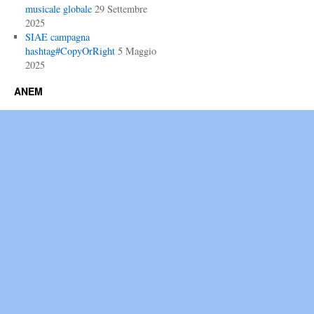
musicale globale
29 Settembre
2025
SIAE campagna
hashtag#CopyOrRight
5 Maggio
2025
ANEM