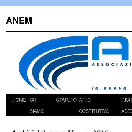
Vai
al
ANEM
contenuto
HOME
CHI
STATUTO
ATTO
RICH
SIAMO
COSTITUTIVO
ADE