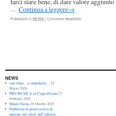
farci stare bene, di dare valore aggiunto
…
Continua a leggere
→
su
Pubblicato in
NEWS
|
Commenti disabilitati
FESTA
MUSICA,
SUGAR
(SIAE):
ANCHE
FESTA
DEGLI
AUTORI
NEWS
ciao Gino…ci mancherai…
25
Marzo 2026
PRO MUSICA su Copia Privata
27
Febbraio 2026
Mauro Farina
20 Ottobre 2025
Pubblicata la prima ricerca di
mercato sul valore dell’editoria