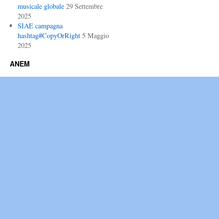
musicale globale
29 Settembre
2025
SIAE campagna
hashtag#CopyOrRight
5 Maggio
2025
ANEM