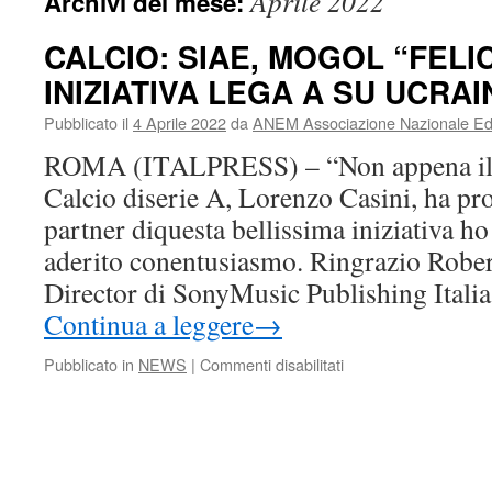
Aprile 2022
Archivi del mese:
CALCIO: SIAE, MOGOL “FELI
INIZIATIVA LEGA A SU UCRAI
Pubblicato il
4 Aprile 2022
da
ANEM Associazione Nazionale Edit
ROMA (ITALPRESS) – “Non appena il p
Calcio diserie A, Lorenzo Casini, ha pro
partner diquesta bellissima iniziativa 
aderito conentusiasmo. Ringrazio Robe
Director di SonyMusic Publishing Italia
Continua a leggere
→
su
Pubblicato in
NEWS
|
Commenti disabilitati
CALCIO:
SIAE,
MOGOL
“FELICI
ADERIRE