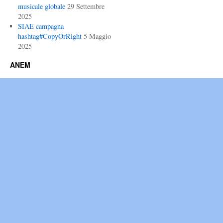
musicale globale
29 Settembre
2025
SIAE campagna
hashtag#CopyOrRight
5 Maggio
2025
ANEM