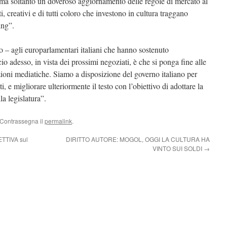
, ma soltanto un doveroso aggiornamento delle regole di mercato al
sti, creativi e di tutti coloro che investono in cultura traggano
ing”.
o – agli europarlamentari italiani che hanno sostenuto
o adesso, in vista dei prossimi negoziati, è che si ponga fine alle
ioni mediatiche. Siamo a disposizione del governo italiano per
ti, e migliorare ulteriormente il testo con l’obiettivo di adottare la
la legislatura”.
 Contrassegna il
permalink
.
ETTIVA sul
DIRITTO AUTORE: MOGOL, OGGI LA CULTURA HA
VINTO SUI SOLDI
→