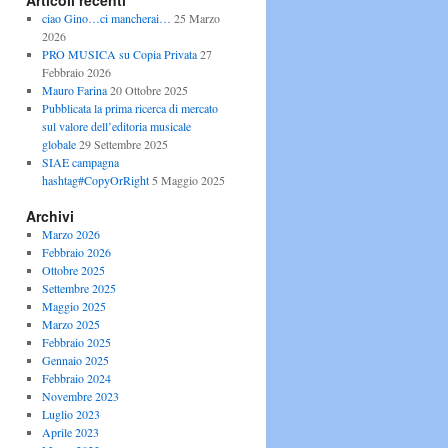
Articoli recenti
ciao Gino…ci mancherai…
25 Marzo
2026
PRO MUSICA su Copia Privata
27
Febbraio 2026
Mauro Farina
20 Ottobre 2025
Pubblicata la prima ricerca di mercato
sul valore dell’editoria musicale
globale
29 Settembre 2025
SIAE campagna
hashtag#CopyOrRight
5 Maggio 2025
Archivi
Marzo 2026
Febbraio 2026
Ottobre 2025
Settembre 2025
Maggio 2025
Marzo 2025
Febbraio 2025
Gennaio 2025
Febbraio 2024
Novembre 2023
Luglio 2023
Aprile 2023