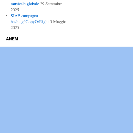
musicale globale
29 Settembre
2025
SIAE campagna
hashtag#CopyOrRight
5 Maggio
2025
ANEM