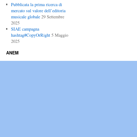
Pubblicata la prima ricerca di
mercato sul valore dell’editoria
musicale globale
29 Settembre
2025
SIAE campagna
hashtag#CopyOrRight
5 Maggio
2025
ANEM