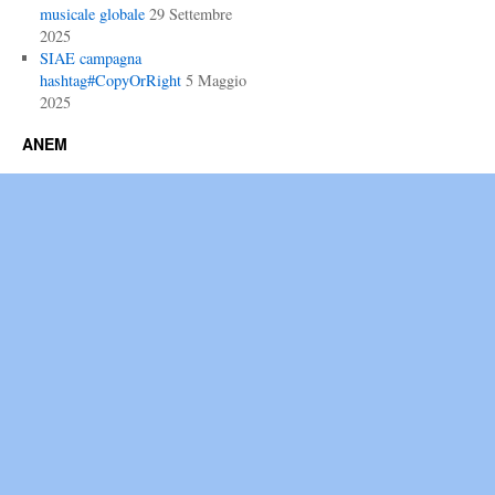
musicale globale
29 Settembre
2025
SIAE campagna
hashtag#CopyOrRight
5 Maggio
2025
ANEM