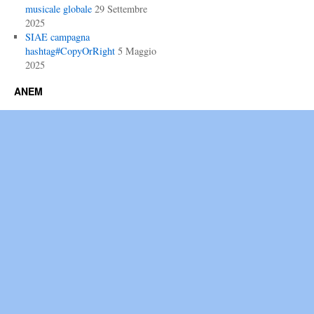
musicale globale
29 Settembre
2025
SIAE campagna
hashtag#CopyOrRight
5 Maggio
2025
ANEM